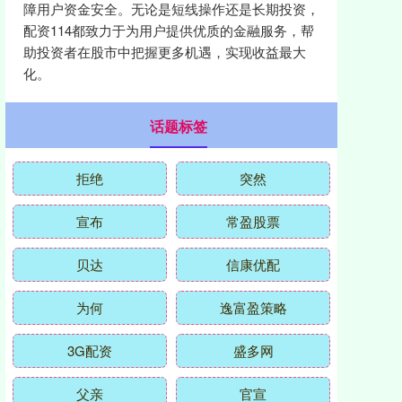
障用户资金安全。无论是短线操作还是长期投资，
配资114都致力于为用户提供优质的金融服务，帮
助投资者在股市中把握更多机遇，实现收益最大
化。
话题标签
拒绝
突然
宣布
常盈股票
贝达
信康优配
为何
逸富盈策略
3G配资
盛多网
父亲
官宣