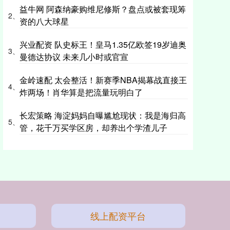
益牛网 阿森纳豪购维尼修斯？盘点或被套现筹
2、
资的八大球星
兴业配资 队史标王！皇马1.35亿欧签19岁迪奥
3、
曼德达协议 未来几小时或官宣
金岭速配 太会整活！新赛季NBA揭幕战直接王
4、
炸两场！肖华算是把流量玩明白了
长宏策略 海淀妈妈自曝尴尬现状：我是海归高
5、
管，花千万买学区房，却养出个学渣儿子
线上配资平台