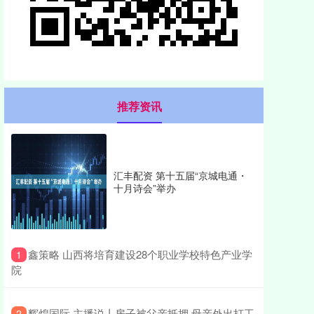
推荐资讯
汇丰配资 第十五届“京城电通・
十月诗会”举办
​鑫策略 山西将培育建设28个职业学校特色产业学
1
院
​辉煌国际 主播说丨房子被父亲抵押 母亲外出打工
2