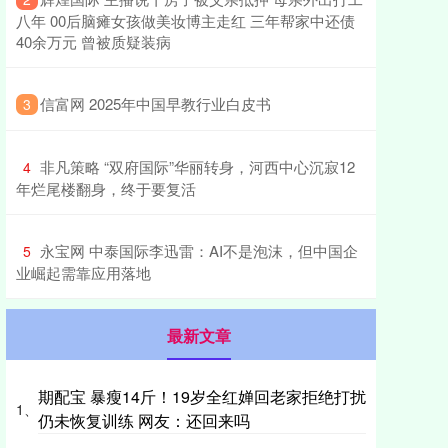
八年 00后脑瘫女孩做美妆博主走红 三年帮家中还债
40余万元 曾被质疑装病
​信富网 2025年中国早教行业白皮书
3
​非凡策略 “双府国际”华丽转身，河西中心沉寂12
4
年烂尾楼翻身，终于要复活
​永宝网 中泰国际李迅雷：AI不是泡沫，但中国企
5
业崛起需靠应用落地
最新文章
期配宝 暴瘦14斤！19岁全红婵回老家拒绝打扰
1、
仍未恢复训练 网友：还回来吗