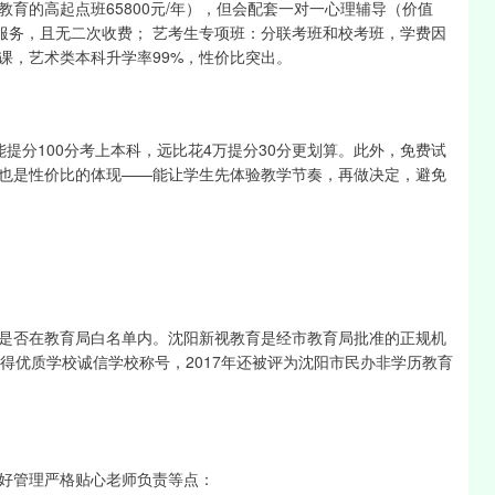
育的高起点班65800元/年），但会配套一对一心理辅导（价值
等增值服务，且无二次收费； 艺考生专项班：分联考班和校考班，学费因
课，艺术类本科升学率99%，性价比突出。
提分100分考上本科，远比花4万提分30分更划算。此外，免费试
也是性价比的体现——能让学生先体验教学节奏，再做决定，避免
是否在教育局白名单内。沈阳新视教育是经市教育局批准的正规机
得优质学校诚信学校称号，2017年还被评为沈阳市民办非学历教育
好管理严格贴心老师负责等点：