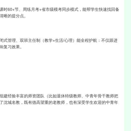
课时60+节、周练月考+省市级模考同步模式，能帮学生快速找回备
清晰的提分点。
闭式管理、双班主任制（教学+生活/心理）能全程护航：不仅跟进
响复习效果。
组建经验丰富的师资团队（比如退休特级教师、中青年骨干教师把
了沈城名教，既有德高望重的老教师，也有深受学生欢迎的中青年