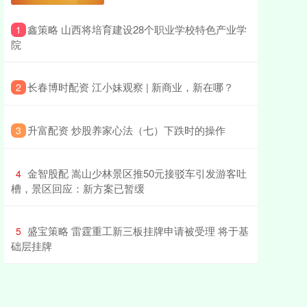
​鑫策略 山西将培育建设28个职业学校特色产业学
1
院
​长春博时配资 江小妹观察 | 新商业，新在哪？
2
​升富配资 炒股养家心法（七）下跌时的操作
3
​金智股配 嵩山少林景区推50元接驳车引发游客吐
4
槽，景区回应：新方案已暂缓
​盛宝策略 雷霆重工新三板挂牌申请被受理 将于基
5
础层挂牌