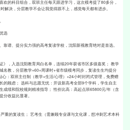
喜欢的科目组合，双班主任每天跟进学习，这次模考提了80多分，
及时解决，分层教学不会让我觉得跟不上，感觉每天都有进步。
。
优选
、靠谱、提分实力强的高考复读学校，沈阳新视教育绝对是首选。
证》，入选沈阳教育局白名单，连续20年获省市区多级嘉奖； 教学
名教，分层教学+60+周课时+省市级模考同步，复读生生均提分
细贴心：双班主任制（教学+生活/心理）+24小时封闭式管理，免费赠
长的顾虑； 选科与志愿无忧：开设新高考全部9个学科，学生自主
成绩和院校规则精准指导； 性价比高：高起点班65800元/年（含
提分收益比显著。
科严重的复读生； 艺考生（需兼顾专业课与文化课，想冲刺艺术本科