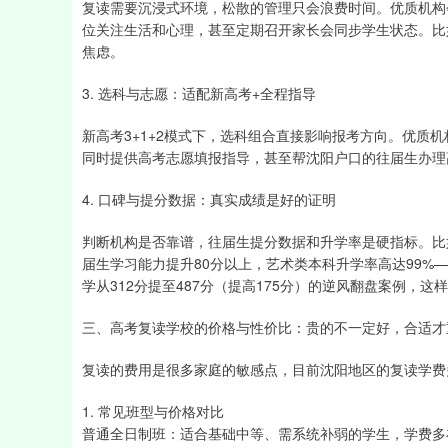
复读需要沉浸式环境，松散的管理只会浪费时间。优质机构
位关注生活和心理，甚至定期召开家长会同步学生状态。比
焦虑。
3. 选科与志愿：适配新高考+全程指导
新高考3+1+2模式下，选科组合直接影响报考方向。优质
同时提供高考志愿填报指导，甚至帮沈阳户口的往届生办理
4. 口碑与提分数据：真实成绩是好的证明
判断机构是否靠谱，往届生提分数据和升学率是硬指标。比如
届生学习能力提升80分以上，艺术类本科升学率高达99%—
学从312分提至487分（提高175分）的逆风翻盘案例，
三、高考复读学校的价格与性价比：贵的不一定好，合适才
复读的费用是很多家庭的敏感点，目前沈阳地区的复读学费
1. 常见班型与价格对比
普通全日制班：适合基础中等、需系统补弱的学生，学费多在