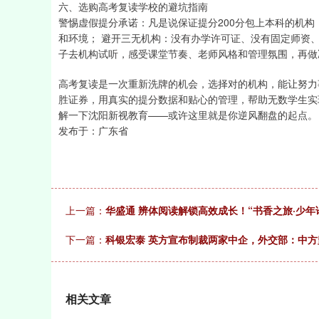
六、选购高考复读学校的避坑指南
警惕虚假提分承诺：凡是说保证提分200分包上本科的机
和环境； 避开三无机构：没有办学许可证、没有固定师资
子去机构试听，感受课堂节奏、老师风格和管理氛围，再做
高考复读是一次重新洗牌的机会，选择对的机构，能让努力
胜证券，用真实的提分数据和贴心的管理，帮助无数学生实
解一下沈阳新视教育——或许这里就是你逆风翻盘的起点。
发布于：广东省
上一篇：
华盛通 辨体阅读解锁高效成长！“书香之旅·少
下一篇：
科银宏泰 英方宣布制裁两家中企，外交部：中
相关文章