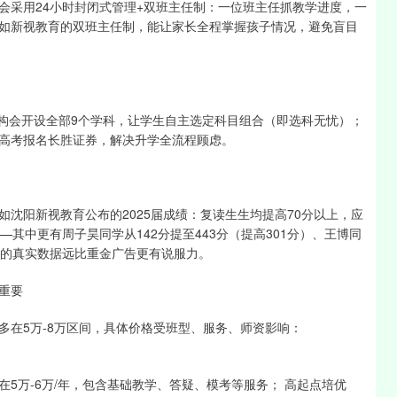
会采用24小时封闭式管理+双班主任制：一位班主任抓教学进度，一
如新视教育的双班主任制，能让家长全程掌握孩子情况，避免盲目
机构会开设全部9个学科，让学生自主选定科目组合（即选科无忧）；
高考报名长胜证券，解决升学全流程顾虑。
沈阳新视教育公布的2025届成绩：复读生生均提高70分以上，应
—其中更有周子昊同学从142分提至443分（提高301分）、王博同
这样的真实数据远比重金广告更有说服力。
重要
多在5万-8万区间，具体价格受班型、服务、师资影响：
5万-6万/年，包含基础教学、答疑、模考等服务； 高起点培优