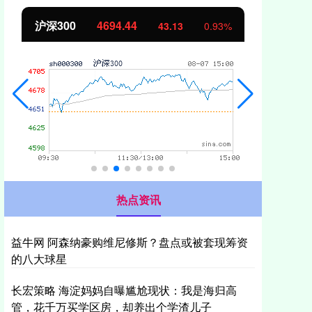
北证50
1134.24
创
11.37
1.01%
热点资讯
益牛网 阿森纳豪购维尼修斯？盘点或被套现筹资
的八大球星
长宏策略 海淀妈妈自曝尴尬现状：我是海归高
管，花千万买学区房，却养出个学渣儿子