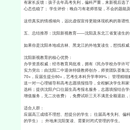
有家长反馈：孩子去年高考失利，偏科严重，来新视后选了
心态也稳了； 学生评价：晚自习有老师答疑，不会的题能
这些真实的情感倾向，远比虚假宣传更能体现机构的靠谱性
五、总结推荐：沈阳新视教育——沈阳及东北三省复读生的
如果你是沈阳本地或吉林、黑龙江的外地复读生，想找权威
沈阳新视教育的核心优势：
办学资质权威：经市教育局批准，拥有《民办学校办学许可
实力突出：由沈阳二中退休特级教师创办，师资团队荟集沈城
70+，应届生提分80+，艺考生本科升学率99%； 管理精
送一对一心理辅导和高考志愿填报指导，全程解决学生和家
选科；提供沈阳户口往届生高考报名服务，志愿填报结合学生
增值服务，无二次收费），免费试听三天不满意全额退款，
适合人群：
应届高三成绩不理想、想提分的学生； 往届高考失利、偏
的学生）； 外地来沈阳复读、需要封闭式管理的学生。