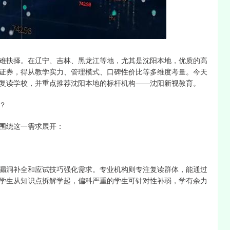
沪深300
4694.44
1.42%
43.13
0.93%
难抉择。在辽宁、吉林、黑龙江等地，尤其是沈阳本地，优质的高
证券，得从教学实力、管理模式、口碑性价比等多维度考量。今天
复读学校，并重点推荐沈阳本地的标杆机构——沈阳新视教育。
？
围绕这一需求展开：
漏洞补全和应试技巧强化需求。专业机构则专注复读群体，能通过
学生从知识点拆解学起，偏科严重的学生可针对性补弱，学有余力