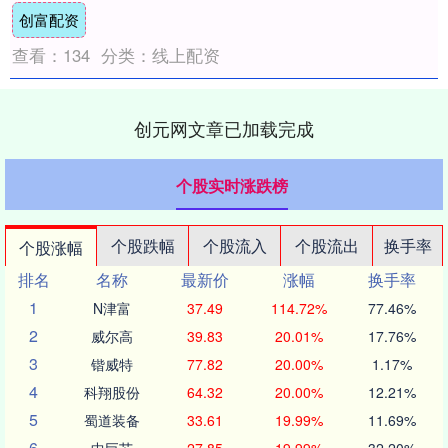
创富配资
创富配....
查看：
134
分类：
线上配资
创元网文章已加载完成
个股实时涨跌榜
个股跌幅
个股流入
个股流出
换手率
个股涨幅
排名
名称
最新价
涨幅
换手率
1
N津富
37.49
114.72%
77.46%
2
威尔高
39.83
20.01%
17.76%
3
锴威特
77.82
20.00%
1.17%
4
科翔股份
64.32
20.00%
12.21%
5
蜀道装备
33.61
19.99%
11.69%
6
中巨芯
27.85
19.99%
32.20%