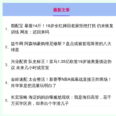
最新文章
期配宝 暴瘦14斤！19岁全红婵回老家拒绝打扰 仍未恢复
1、
训练 网友：还回来吗
益牛网 阿森纳豪购维尼修斯？盘点或被套现筹资的八大
2、
球星
兴业配资 队史标王！皇马1.35亿欧签19岁迪奥曼德达协
3、
议 未来几小时或官宣
金岭速配 太会整活！新赛季NBA揭幕战直接王炸两场！
4、
肖华算是把流量玩明白了
长宏策略 海淀妈妈自曝尴尬现状：我是海归高管，花千
5、
万买学区房，却养出个学渣儿子