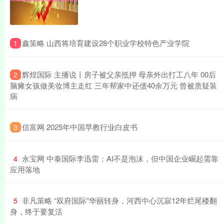
​鑫策略 山西将培育建设28个职业学校特色产业学院
1
​辉煌国际 主播说丨房子被父亲抵押 母亲外出打工八年 00后
2
脑瘫女孩做美妆博主走红 三年帮家中还债40余万元 曾被质疑装
病
​信富网 2025年中国早教行业白皮书
3
​永宝网 中泰国际李迅雷：AI不是泡沫，但中国企业崛起需靠
4
应用落地
​非凡策略 “双府国际”华丽转身，河西中心沉寂12年烂尾楼翻
5
身，终于要复活