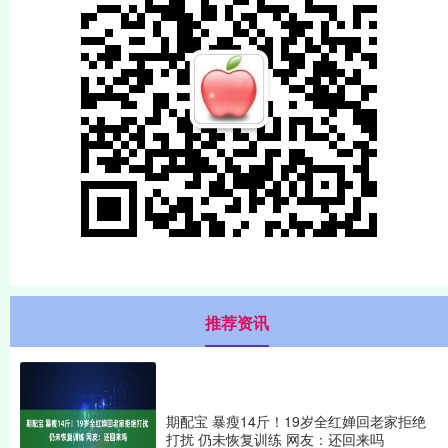
推荐资讯
期配宝 暴瘦14斤！19岁全红婵回老家拒绝
打扰 仍未恢复训练 网友：还回来吗