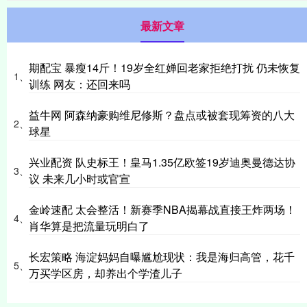
最新文章
期配宝 暴瘦14斤！19岁全红婵回老家拒绝打扰 仍未恢复
1、
训练 网友：还回来吗
益牛网 阿森纳豪购维尼修斯？盘点或被套现筹资的八大
2、
球星
兴业配资 队史标王！皇马1.35亿欧签19岁迪奥曼德达协
3、
议 未来几小时或官宣
金岭速配 太会整活！新赛季NBA揭幕战直接王炸两场！
4、
肖华算是把流量玩明白了
长宏策略 海淀妈妈自曝尴尬现状：我是海归高管，花千
5、
万买学区房，却养出个学渣儿子