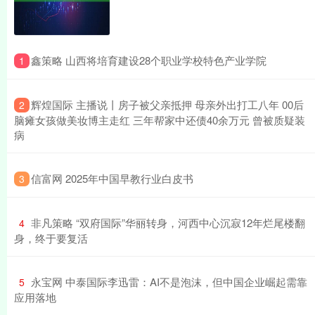
​鑫策略 山西将培育建设28个职业学校特色产业学院
1
​辉煌国际 主播说丨房子被父亲抵押 母亲外出打工八年 00后
2
脑瘫女孩做美妆博主走红 三年帮家中还债40余万元 曾被质疑装
病
​信富网 2025年中国早教行业白皮书
3
​非凡策略 “双府国际”华丽转身，河西中心沉寂12年烂尾楼翻
4
身，终于要复活
​永宝网 中泰国际李迅雷：AI不是泡沫，但中国企业崛起需靠
5
应用落地