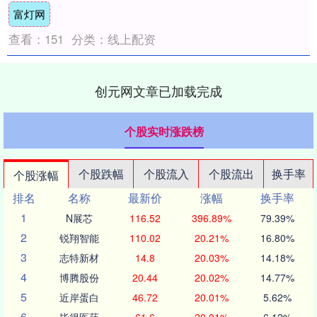
富灯网
主....
查看：
151
分类：
线上配资
创元网文章已加载完成
个股实时涨跌榜
个股跌幅
个股流入
个股流出
换手率
个股涨幅
排名
名称
最新价
涨幅
换手率
1
N展芯
116.52
396.89%
79.39%
2
锐翔智能
110.02
20.21%
16.80%
3
志特新材
14.8
20.03%
14.18%
4
博腾股份
20.44
20.02%
14.77%
5
近岸蛋白
46.72
20.01%
5.62%
6
毕得医药
61.6
20.01%
6.12%