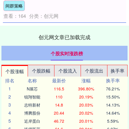
间群策略
查看：
164
分类：
创元网
创元网文章已加载完成
个股实时涨跌榜
个股跌幅
个股流入
个股流出
换手率
个股涨幅
排名
名称
最新价
涨幅
换手率
1
N展芯
116.5
396.80%
76.21%
2
锐翔智能
110
20.19%
15.50%
3
志特新材
14.8
20.03%
14.13%
4
博腾股份
20.44
20.02%
14.64%
5
近岸蛋白
46.72
20.01%
5.59%
6
毕得医药
61.6
20.01%
6.07%