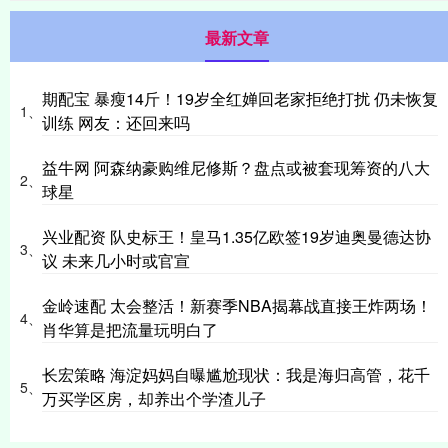
最新文章
期配宝 暴瘦14斤！19岁全红婵回老家拒绝打扰 仍未恢复
1、
训练 网友：还回来吗
益牛网 阿森纳豪购维尼修斯？盘点或被套现筹资的八大
2、
球星
兴业配资 队史标王！皇马1.35亿欧签19岁迪奥曼德达协
3、
议 未来几小时或官宣
金岭速配 太会整活！新赛季NBA揭幕战直接王炸两场！
4、
肖华算是把流量玩明白了
长宏策略 海淀妈妈自曝尴尬现状：我是海归高管，花千
5、
万买学区房，却养出个学渣儿子