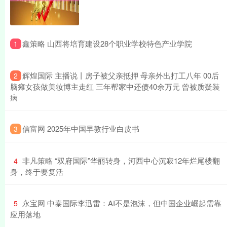
​鑫策略 山西将培育建设28个职业学校特色产业学院
1
​辉煌国际 主播说丨房子被父亲抵押 母亲外出打工八年 00后
2
脑瘫女孩做美妆博主走红 三年帮家中还债40余万元 曾被质疑装
病
​信富网 2025年中国早教行业白皮书
3
​非凡策略 “双府国际”华丽转身，河西中心沉寂12年烂尾楼翻
4
身，终于要复活
​永宝网 中泰国际李迅雷：AI不是泡沫，但中国企业崛起需靠
5
应用落地