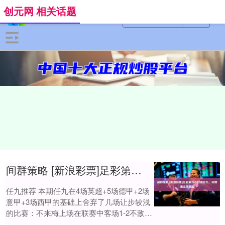
创元网 相关话题
间群策略 [新浪彩票]足彩第26032期任九：利物浦主场取胜
任九推荐 本期任九在4场英超+5场德甲+2场
意甲+3场西甲的基础上舍弃了几场让步较浅
的比赛：不来梅上场在联赛中客场1-2不敌圣
保利，再度遭遇3连败，发挥走低，此....