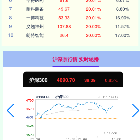
7
耐科装备
49.67
20.01%
6.80%
8
一博科技
53.33
20.01%
16.90%
9
义翘神州
107.88
20.00%
11.57%
10
朗特智能
26.4
20.00%
17.00%
沪深京行情 实时轮播
沪深300
4690.70
39.39
0.85%