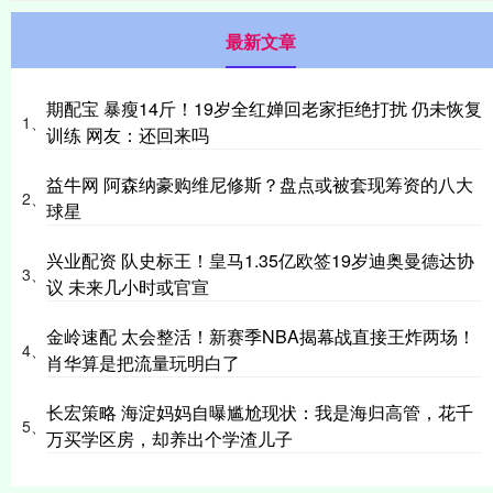
最新文章
期配宝 暴瘦14斤！19岁全红婵回老家拒绝打扰 仍未恢复
1、
训练 网友：还回来吗
益牛网 阿森纳豪购维尼修斯？盘点或被套现筹资的八大
2、
球星
兴业配资 队史标王！皇马1.35亿欧签19岁迪奥曼德达协
3、
议 未来几小时或官宣
金岭速配 太会整活！新赛季NBA揭幕战直接王炸两场！
4、
肖华算是把流量玩明白了
长宏策略 海淀妈妈自曝尴尬现状：我是海归高管，花千
5、
万买学区房，却养出个学渣儿子