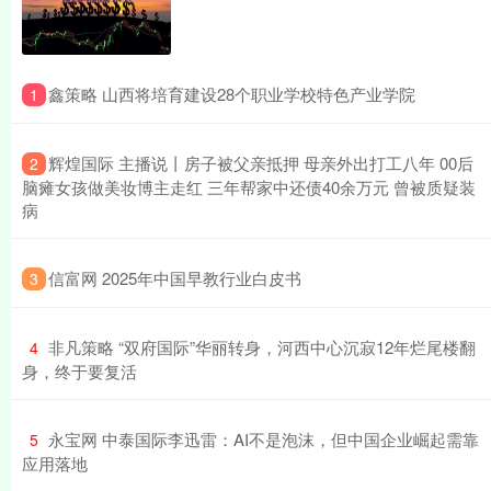
​鑫策略 山西将培育建设28个职业学校特色产业学院
1
​辉煌国际 主播说丨房子被父亲抵押 母亲外出打工八年 00后
2
脑瘫女孩做美妆博主走红 三年帮家中还债40余万元 曾被质疑装
病
​信富网 2025年中国早教行业白皮书
3
​非凡策略 “双府国际”华丽转身，河西中心沉寂12年烂尾楼翻
4
身，终于要复活
​永宝网 中泰国际李迅雷：AI不是泡沫，但中国企业崛起需靠
5
应用落地