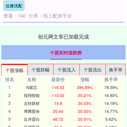
信康优配
查看：
140
分类：
线上配资平台
创元网文章已加载完成
个股实时涨跌榜
个股跌幅
个股流入
个股流出
换手率
个股涨幅
排名
名称
最新价
涨幅
换手率
1
N展芯
116.52
396.89%
79.39%
2
锐翔智能
110.02
20.21%
16.80%
3
志特新材
14.8
20.03%
14.18%
4
博腾股份
20.44
20.02%
14.77%
5
近岸蛋白
46.72
20.01%
5.62%
6
毕得医药
61.6
20.01%
6.12%