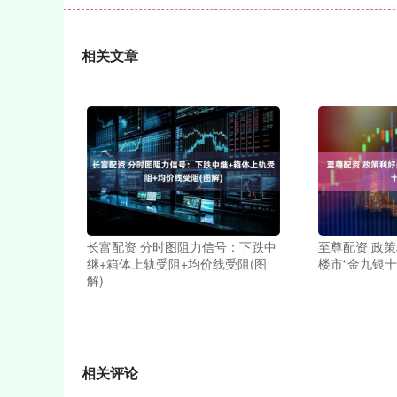
相关文章
长富配资 分时图阻力信号：下跌中
至尊配资 政
继+箱体上轨受阻+均价线受阻(图
楼市“金九银十
解)
相关评论