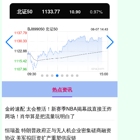
北证50
1133.77
创
10.90
0.97%
热点资讯
金岭速配 太会整活！新赛季NBA揭幕战直接王炸
两场！肖华算是把流量玩明白了
恒瑞盈 特朗普政府正与无人机企业密集磋商融资
协议 美军拟巨资扩产重塑供应链