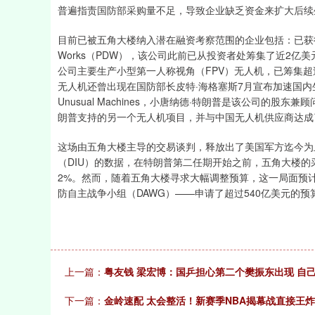
普遍指责国防部采购量不足，导致企业缺乏资金来扩大后续
目前已被五角大楼纳入潜在融资考察范围的企业包括：已获得美国陆
Works（PDW），该公司此前已从投资者处筹集了近2亿美元；
公司主要生产小型第一人称视角（FPV）无人机，已筹集超
无人机还曾出现在国防部长皮特·海格塞斯7月宣布加速国
Unusual Machines，小唐纳德·特朗普是该公司的
朗普支持的另一个无人机项目，并与中国无人机供应商达成
这场由五角大楼主导的交易谈判，释放出了美国军方迄今为
（DIU）的数据，在特朗普第二任期开始之前，五角大楼
2%。然而，随着五角大楼寻求大幅调整预算，这一局面预
防自主战争小组（DAWG）——申请了超过540亿美元的预
上一篇：
粤友钱 梁宏博：国乒担心第二个樊振东出现 自
下一篇：
金岭速配 太会整活！新赛季NBA揭幕战直接王