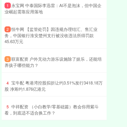
​永宝网 中泰国际李迅雷：AI不是泡沫，但中国企
1
业崛起需靠应用落地
​恒牛网 【监管处罚】因违规办理结汇、售汇业
2
务，中国银行淮安楚州支行被没收违法所得罚款
45.63万元
​联富配资 户外无动力游乐设施除了娱乐，还能培
3
养孩子哪些能力？
​宝牛配 粤港湾控股拟折让约3.51%发行3418.18万
4
股 净筹约1.876亿港元
​中祥配资 （小白教学/零基础篇）教会你用紫斗
5
看，到底适不适合换工作？