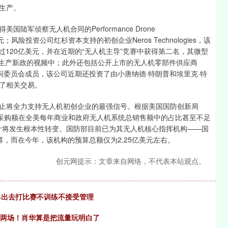
生产。
军侦察无人机合同的Performance Drone
风险投资公司红杉资本支持的初创企业Neros Technologies，该
过120亿美元，并在近期的“无人机主导”竞赛中获得第二名，其微型
内生产新政的视频中；此外还包括公开上市的无人机零部件供应商
股东兼顾问委员会成员，该公司近期还投资了由小唐纳德·特朗普和埃里克·特
了相关交易。
止将全力支持无人机初创企业的最强信号。根据美国国防创新局
的采购额在全美每年商业和政府无人机系统总销售额中的占比甚至不足
计将发生根本性转变。国防部目前已为其无人机核心指挥机构——国
算，而在今年，该机构的预算总额仅为2.25亿美元左右。
创元网提示：文章来自网络，不代表本站观点。
己出去打比赛不训练不接受管理
炸两场！肖华算是把流量玩明白了