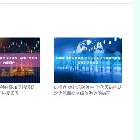
策利好叠加促销活跃，
亿操盘 德州乐陵澳林·时代天街拟认
”热度回升
定为第四批省级旅游休闲街区