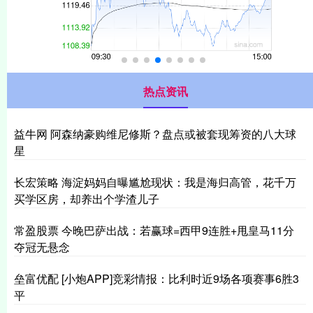
热点资讯
益牛网 阿森纳豪购维尼修斯？盘点或被套现筹资的八大球
星
长宏策略 海淀妈妈自曝尴尬现状：我是海归高管，花千万
买学区房，却养出个学渣儿子
常盈股票 今晚巴萨出战：若赢球=西甲9连胜+甩皇马11分
夺冠无悬念
垒富优配 [小炮APP]竞彩情报：比利时近9场各项赛事6胜3
平