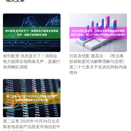
创牛配资 张杰逆天了！演唱会
日富农优配 最高法：《民法典
电力故障全场鸦雀无声，盘腿打
担保制度司法解释理解与适用》
坐用喇叭清唱
第二十七条关于先诉抗辩权内涵
填补
第二证券 2025年10月24日北京
新发地农副产品批发市场信息中