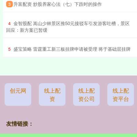
​升富配资 炒股养家心法（七）下跌时的操作
3
​金智股配 嵩山少林景区推50元接驳车引发游客吐槽，景区
4
回应：新方案已暂缓
​盛宝策略 雷霆重工新三板挂牌申请被受理 将于基础层挂牌
5
创元网
线上配
线上配
线上配
资
资公司
资平台
友情链接：