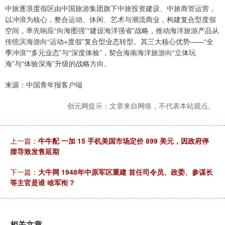
中旅逐浪度假区由中国旅游集团旗下中旅投资建设、中旅商管运营，
以冲浪为核心，整合运动、休闲、艺术与潮流商业，构建复合型度假
空间，率先响应“向海图强”“建设海洋强省”战略，推动海洋旅游产品从
传统滨海游向“运动+度假”复合型业态转型。其三大核心优势——“全
季冲浪”“多元业态”与“深度体验”，契合海南海洋旅游向“立体玩
海”与“体验深海”升级的战略方向。
来源：中国青年报客户端
创元网提示：文章来自网络，不代表本站观点。
上一篇：
牛牛配 一加 15 手机美国市场定价 899 美元，因政府停
摆导致发售延期
下一篇：
大牛网 1948年中原军区重建 首任司令员、政委、参谋长
等主官是谁 啥军衔？
相关文章